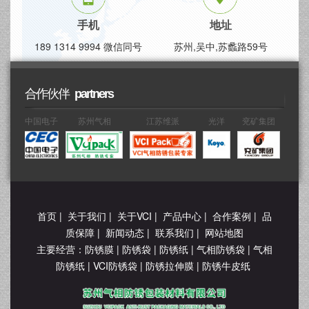
手机
地址
189 1314 9994 微信同号
苏州,吴中,苏蠡路59号
合作伙伴
partners
塑
中国电子
苏州气相
江苏维派
光洋
兖矿集团
首页
|
关于我们
|
关于VCI
|
产品中心
|
合作案例
|
品
质保障
|
新闻动态
|
联系我们
|
网站地图
主要经营：
防锈膜
|
防锈袋
|
防锈纸
|
气相防锈袋
|
气相
防锈纸
|
VCI防锈袋
|
防锈拉伸膜
|
防锈牛皮纸