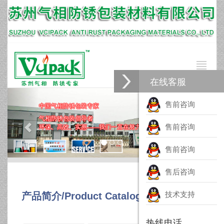
在线客服
售前咨询
中国气相防锈包装专家
气相防锈包装倡导者
售前咨询
环保、高效、实惠——我们一直在努力
售前咨询
售后咨询
技术支持
产品简介/Product Catalog
热线电话