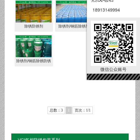
18913149994
操作简单、使用方便。本品在常温常态下直接使用，无需
本品集“除油、去污、除锈、磷化、钝化、防锈”等多种…
除锈防锈剂
除锈剂/钢筋除锈剂
除锈剂/钢筋除锈剂
除锈防锈剂
除锈剂/钢筋除锈防锈
除锈剂/钢筋除锈防锈剂
通过SGS认证，符合RoHS指令要求
微信公众账号
剂
总数：3
1
页次：1/1